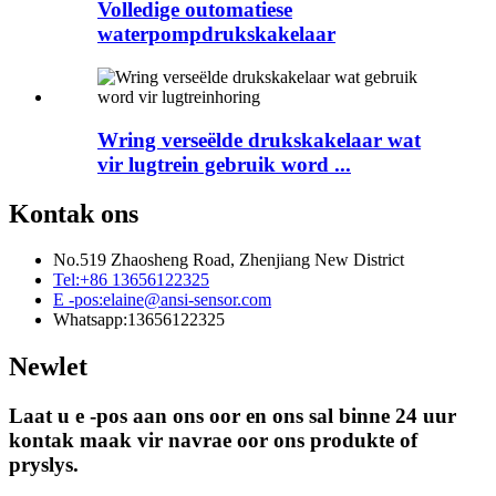
Volledige outomatiese
waterpompdrukskakelaar
Wring verseëlde drukskakelaar wat
vir lugtrein gebruik word ...
Kontak ons
No.519 Zhaosheng Road, Zhenjiang New District
Tel:
+86 13656122325
E -pos:
elaine@ansi-sensor.com
Whatsapp:
13656122325
Newlet
Laat u e -pos aan ons oor en ons sal binne 24 uur
kontak maak vir navrae oor ons produkte of
pryslys.