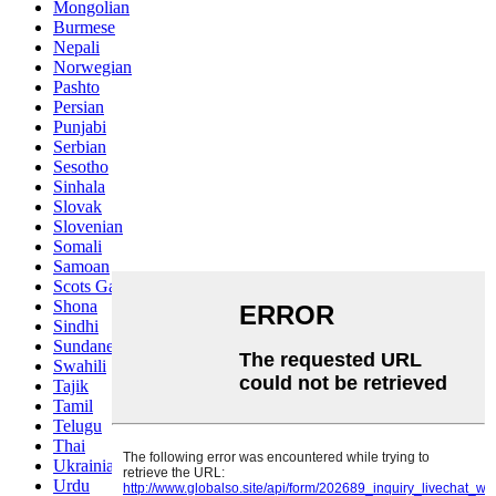
Mongolian
Burmese
Nepali
Norwegian
Pashto
Persian
Punjabi
Serbian
Sesotho
Sinhala
Slovak
Slovenian
Somali
Samoan
Scots Gaelic
Shona
Sindhi
Sundanese
Swahili
Tajik
Tamil
Telugu
Thai
Ukrainian
Urdu