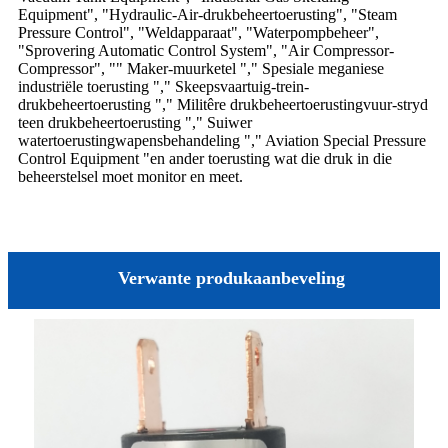
Equipment", "Hydraulic-Air-drukbeheertoerusting", "Steam
Pressure Control", "Weldapparaat", "Waterpompbeheer",
"Sprovering Automatic Control System", "Air Compressor-
Compressor", "" Maker-muurketel "," Spesiale meganiese
industriële toerusting "," Skeepsvaartuig-trein-
drukbeheertoerusting "," Militêre drukbeheertoerustingvuur-stryd
teen drukbeheertoerusting "," Suiwer
watertoerustingwapensbehandeling "," Aviation Special Pressure
Control Equipment "en ander toerusting wat die druk in die
beheerstelsel moet monitor en meet.
Verwante produkaanbeveling