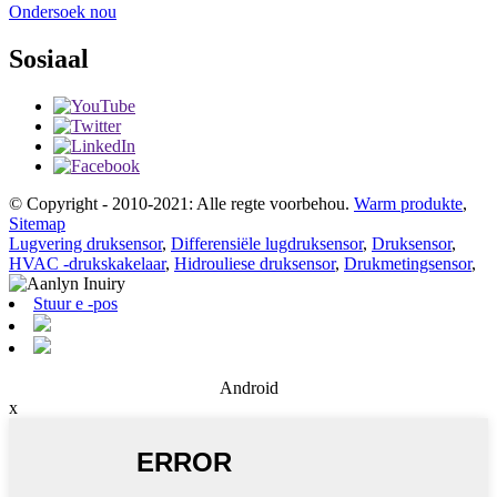
Ondersoek nou
Sosiaal
© Copyright - 2010-2021: Alle regte voorbehou.
Warm produkte
,
Sitemap
Lugvering druksensor
,
Differensiële lugdruksensor
,
Druksensor
,
HVAC -drukskakelaar
,
Hidrouliese druksensor
,
Drukmetingsensor
,
Stuur e -pos
Android
x