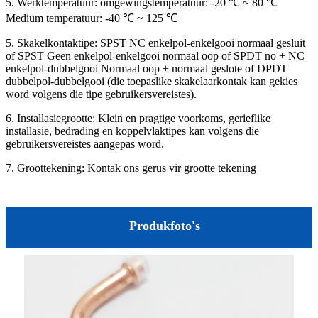
5. Werktemperatuur: omgewingstemperatuur: -20 ℃ ~ 80 ℃
Medium temperatuur: -40 ℃ ~ 125 ℃
5. Skakelkontaktipe: SPST NC enkelpol-enkelgooi normaal gesluit
of SPST Geen enkelpol-enkelgooi normaal oop of SPDT no + NC
enkelpol-dubbelgooi Normaal oop + normaal geslote of DPDT
dubbelpol-dubbelgooi (die toepaslike skakelaarkontak kan gekies
word volgens die tipe gebruikersvereistes).
6. Installasiegrootte: Klein en pragtige voorkoms, gerieflike
installasie, bedrading en koppelvlaktipes kan volgens die
gebruikersvereistes aangepas word.
7. Groottekening: Kontak ons ​​gerus vir grootte tekening
Produkfoto's