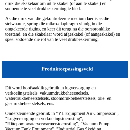
druk die skakelaar om uit te skakel (of aan te skakel) en
sodoende te veel drukbeskerming te bied.
As die druk van die gekontroleerde medium laer is as die
stelwaarde, spring die mikro-diaphragm vinnig in die
omgekeerde rigting en keer dit terug na die oorspronklike
toestand, en die skakelaar word afgeskakel (of aangeskakel) en
speel sodoende die rol van te veel drukbeskerming.
Produktoepassingsveld
Dit word hoofsaaklik gebruik in lugversorging en
verkoelingstelsels, vakuumdrukbeheerstelsels,
waterdrukbeheerstelsels, stoomdrukbeheerstelsels, olie- en
gasdrukbeheerstelsels, ens.
Ondersteunende gebruik in "YL Equipment Air Compressor",
"Lugversorging en verkoelingstoerusting",
"Hittepompwaterverwarmer-toerusting", "Vacuum Pump
Vacuum Tank Equipment", "Industrial Gas Skeiding