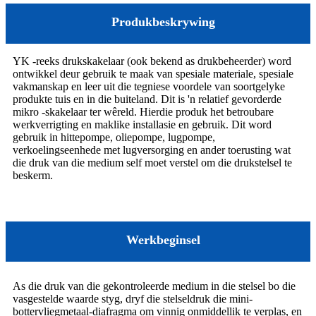
Produkbeskrywing
YK -reeks drukskakelaar (ook bekend as drukbeheerder) word
ontwikkel deur gebruik te maak van spesiale materiale, spesiale
vakmanskap en leer uit die tegniese voordele van soortgelyke
produkte tuis en in die buiteland. Dit is 'n relatief gevorderde
mikro -skakelaar ter wêreld. Hierdie produk het betroubare
werkverrigting en maklike installasie en gebruik. Dit word
gebruik in hittepompe, oliepompe, lugpompe,
verkoelingseenhede met lugversorging en ander toerusting wat
die druk van die medium self moet verstel om die drukstelsel te
beskerm.
Werkbeginsel
As die druk van die gekontroleerde medium in die stelsel bo die
vasgestelde waarde styg, dryf die stelseldruk die mini-
bottervliegmetaal-diafragma om vinnig onmiddellik te verplas, en