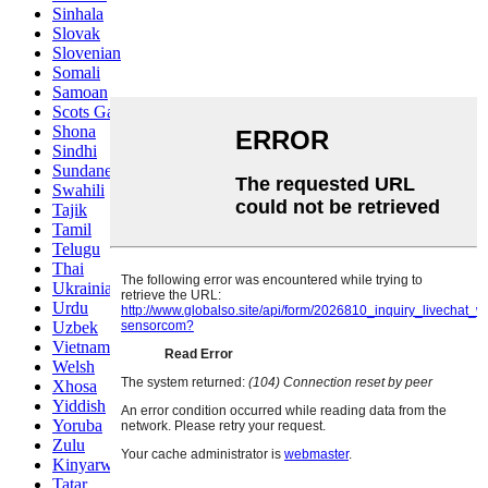
Sinhala
Slovak
Slovenian
Somali
Samoan
Scots Gaelic
Shona
Sindhi
Sundanese
Swahili
Tajik
Tamil
Telugu
Thai
Ukrainian
Urdu
Uzbek
Vietnamese
Welsh
Xhosa
Yiddish
Yoruba
Zulu
Kinyarwanda
Tatar