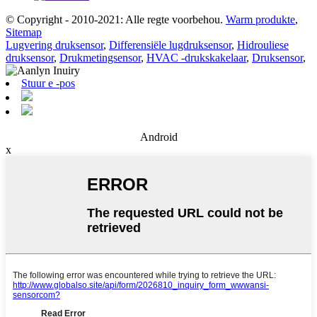
© Copyright - 2010-2021: Alle regte voorbehou.
Warm produkte
,
Sitemap
Lugvering druksensor
,
Differensiële lugdruksensor
,
Hidrouliese
druksensor
,
Drukmetingsensor
,
HVAC -drukskakelaar
,
Druksensor
,
Stuur e -pos
Android
x