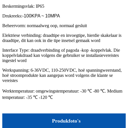
Beskermingsvlak: IP65
Drukreeks:
-100KPA ~ 10MPA
Beheervorm: normaalweg oop, normaal gesluit
Elektriese verbinding: draadtipe en invoegtipe, hierdie skakelaar is
draadtipe, dit kan ook in die tipe insetsel gemaak word
Interface Type: draadverbinding of pagoda -kop -koppelvlak. Die
koppelvlakdraad kan volgens die gebruiker se installasievereistes
ingestel word
Werkspanning: 6-36VDC, 110-250VDC, hoë spanningweerstand,
hoë stroomprodukte kan aangepas word volgens die klante se
vereistes
Werktemperatuur: omgewingstemperatuur: -30 ℃ -80 ℃. Medium
temperatuur: -35 ℃ -120 ℃
Produkfoto's