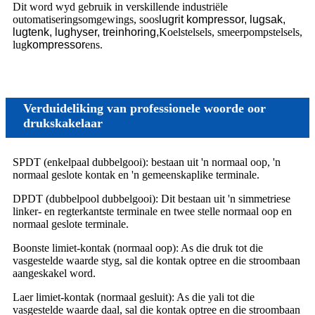
Dit word wyd gebruik in verskillende industriële
outomatiseringsomgewings, soos
lugrit kompressor, lugsak,
lugtenk, lughyser, treinhoring,
Koelstelsels, smeerpompstelsels,
lug
kompressor
ens.
Verduideliking van professionele woorde oor
drukskakelaar
SPDT (enkelpaal dubbelgooi): bestaan ​​uit 'n normaal oop, 'n
normaal geslote kontak en 'n gemeenskaplike terminale.
DPDT (dubbelpool dubbelgooi): Dit bestaan ​​uit 'n simmetriese
linker- en regterkantste terminale en twee stelle normaal oop en
normaal geslote terminale.
Boonste limiet-kontak (normaal oop): As die druk tot die
vasgestelde waarde styg, sal die kontak optree en die stroombaan
aangeskakel word.
Laer limiet-kontak (normaal gesluit): As die yali tot die
vasgestelde waarde daal, sal die kontak optree en die stroombaan