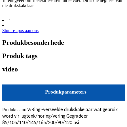
'n relingveer om 'n elektriese sein uit te voer. Dit is die beginsel van
die drukskakelaar.
:
:
Stuur e -pos aan ons
Produkbesonderhede
Produk tags
video
Produkparameters
Produknaam: W
Ring -verseëlde drukskakelaar wat gebruik
word vir lugtenk/horing/vering Gegradeer
85/105/110/145/165/200/90/120 psi