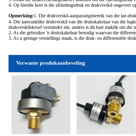
4. Op hierdie keer is die afsluitingsdruk en drukverskil ongeveer
Opmerking:
1. Die drukverskil-aanpassingsbereik van die lae-dru
4. Die aanvanklike drukverskil van die drukskakelaar van die lug
drukverskilskroef verminder nie, anders is dit baie maklik om die 
2. As die gebruiker 'n drukskakelaar benodig waarvan die differens
3. As u geringe verstellings maak, is die druk- en differensiële dr
Verwante produkaanbeveling