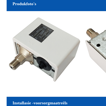
Produkfoto's
Installasie -voorsorgmaatreëls