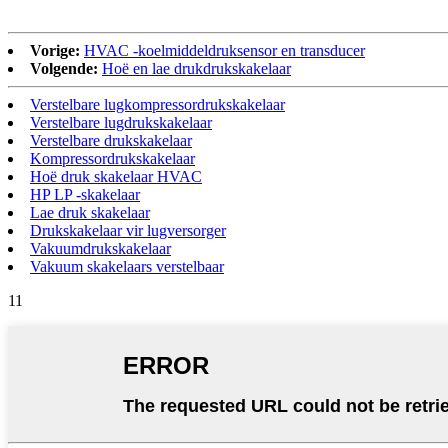
Vorige:
HVAC -koelmiddeldruksensor en transducer
Volgende:
Hoë en lae drukdrukskakelaar
Verstelbare lugkompressordrukskakelaar
Verstelbare lugdrukskakelaar
Verstelbare drukskakelaar
Kompressordrukskakelaar
Hoë druk skakelaar HVAC
HP LP -skakelaar
Lae druk skakelaar
Drukskakelaar vir lugversorger
Vakuumdrukskakelaar
Vakuum skakelaars verstelbaar
11