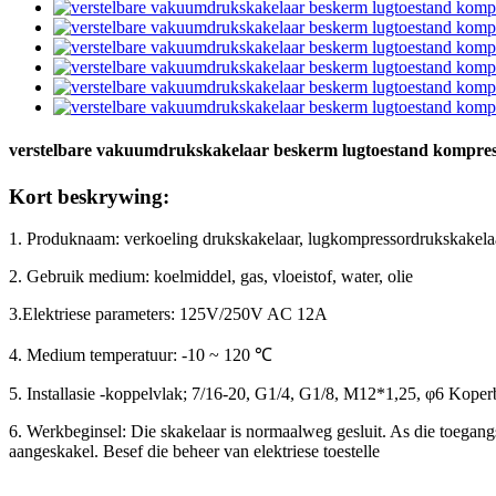
verstelbare vakuumdrukskakelaar beskerm lugtoestand kompre
Kort beskrywing:
1. Produknaam: verkoeling drukskakelaar, lugkompressordrukskakela
2. Gebruik medium: koelmiddel, gas, vloeistof, water, olie
3.Elektriese parameters: 125V/250V AC 12A
4. Medium temperatuur: -10 ~ 120 ℃
5. Installasie -koppelvlak; 7/16-20, G1/4, G1/8, M12*1,25, φ6 Koperb
6. Werkbeginsel: Die skakelaar is normaalweg gesluit. As die toegangs
aangeskakel. Besef die beheer van elektriese toestelle