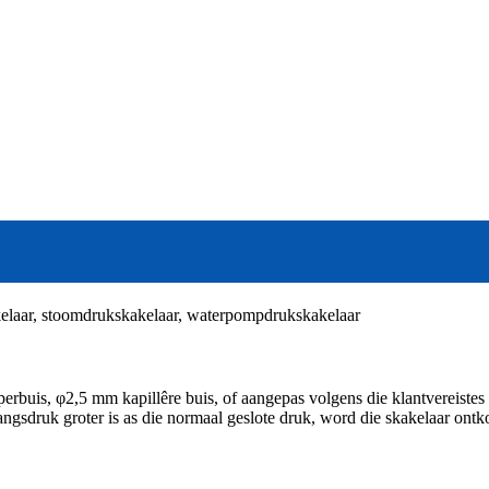
elaar, stoomdrukskakelaar, waterpompdrukskakelaar
erbuis, φ2,5 mm kapillêre buis, of aangepas volgens die klantvereistes
ngsdruk groter is as die normaal geslote druk, word die skakelaar ontko