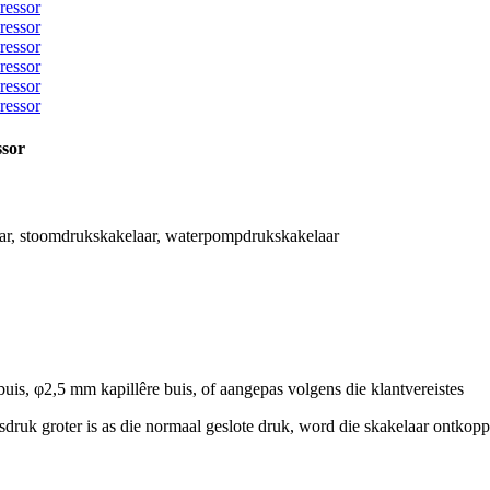
ssor
ar, stoomdrukskakelaar, waterpompdrukskakelaar
uis, φ2,5 mm kapillêre buis, of aangepas volgens die klantvereistes
druk groter is as die normaal geslote druk, word die skakelaar ontkoppel