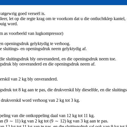
vatgewrig goed verseël is.
eer, let op die regte krag om te voorkom dat u die ontluchtklep kantel,
buig word.
eem as voorbeeld van lugkompressor)
 en openingsdruk gelyktydig te verhoog.
ie sluitings- en openingsdruk neem gelyktydig af.
 die sluitingsdruk bly onveranderd, en die openingsdruk neem toe.
ingsdruk bly onveranderd en die openingsdruk neem af.
erskil van 2 kg bly onveranderd.
ruk tot 8 kg aan te pas, die drukverskil bly dieselfde, en die sluitingsd
drukverskil word verhoog van 2 kg tot 3 kg.
peling van die ontkoppeling daal van 12 kg tot 11 kg.
van (9 ～ 11) kg van 2 kg tot (9 ～ 12) kg van 3 kg aan te pas.
 12 kg tot 11 kg aan te pas, en die sluitingsdruk sal ook van 9 kg tot 