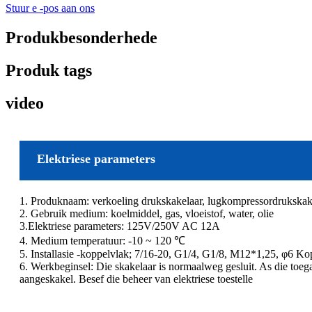
Stuur e -pos aan ons
Produkbesonderhede
Produk tags
video
Elektriese parameters
1. Produknaam: verkoeling drukskakelaar, lugkompressordrukskak
2. Gebruik medium: koelmiddel, gas, vloeistof, water, olie
3.Elektriese parameters: 125V/250V AC 12A
4. Medium temperatuur: -10 ~ 120 ℃
5. Installasie -koppelvlak; 7/16-20, G1/4, G1/8, M12*1,25, φ6 Kop
6. Werkbeginsel: Die skakelaar is normaalweg gesluit. As die toega
aangeskakel. Besef die beheer van elektriese toestelle