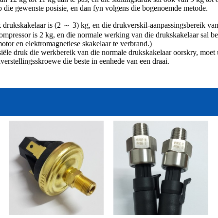
 op die gewenste posisie, en dan fyn volgens die bogenoemde metode.
k drukskakelaar is (2 ～ 3) kg, en die drukverskil-aanpassingsbereik v
kompressor is 2 kg, en die normale werking van die drukskakelaar sal b
motor en elektromagnetiese skakelaar te verbrand.)
iële druk die werkbereik van die normale drukskakelaar oorskry, moet u 
ukverstellingsskroewe die beste in eenhede van een draai.