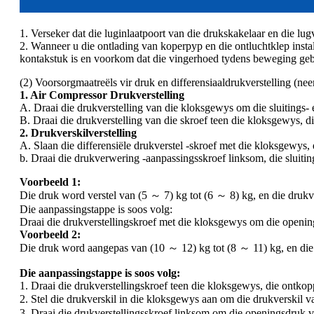
1. Verseker dat die luginlaatpoort van die drukskakelaar en die lug
2. Wanneer u die ontlading van koperpyp en die ontluchtklep install
kontakstuk is en voorkom dat die vingerhoed tydens beweging ge
(2) Voorsorgmaatreëls vir druk en differensiaaldrukverstelling (n
1. Air Compressor Drukverstelling
A. Draai die drukverstelling van die kloksgewys om die sluitings-
B. Draai die drukverstelling van die skroef teen die kloksgewys, d
2. Drukverskilverstelling
A. Slaan die differensiële drukverstel -skroef met die kloksgewys,
b. Draai die drukverwering -aanpassingsskroef linksom, die sluit
Voorbeeld 1:
Die druk word verstel van (5 ～ 7) kg tot (6 ～ 8) kg, en die drukv
Die aanpassingstappe is soos volg:
Draai die drukverstellingskroef met die kloksgewys om die openingsd
Voorbeeld 2:
Die druk word aangepas van (10 ～ 12) kg tot (8 ～ 11) kg, en die 
Die aanpassingstappe is soos volg:
1. Draai die drukverstellingskroef teen die kloksgewys, die ontkop
2. Stel die drukverskil in die kloksgewys aan om die drukverskil 
3. Draai die drukverstellingsskroef linksom om die openingsdruk van