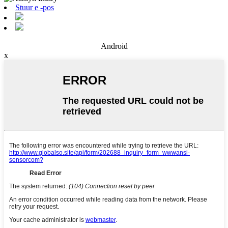
Stuur e -pos
Android
x