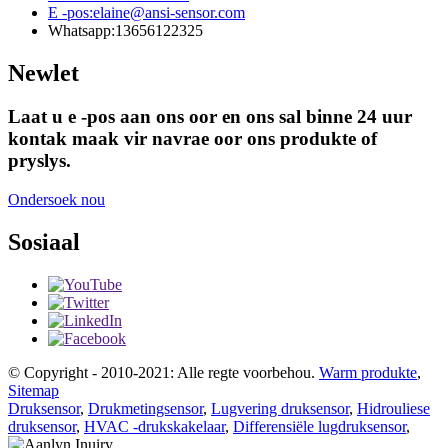
E -pos:
elaine@ansi-sensor.com
Whatsapp:
13656122325
Newlet
Laat u e -pos aan ons oor en ons sal binne 24 uur
kontak maak vir navrae oor ons produkte of
pryslys.
Ondersoek nou
Sosiaal
© Copyright - 2010-2021: Alle regte voorbehou.
Warm produkte
,
Sitemap
Druksensor
,
Drukmetingsensor
,
Lugvering druksensor
,
Hidrouliese
druksensor
,
HVAC -drukskakelaar
,
Differensiële lugdruksensor
,