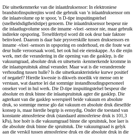
Die uitsetkenmerke van die inlaatdruksensor: In elektroniese
brandstofinspuitenjins word die gebruik van 'n inlaatdruksensor om
die inlaatvolume op te spoor, 'n D-tipe inspuitingstelsel
(snelheidsdigtheidstipe) genoem. Die inlaatdruksensor bespeur nie
die inlaatlugvolume soos die inname -vloei -sensor nie, maar gebruik
indirekte opsporing. Terselfdertyd word dit ook deur baie faktore
beïnvloed. Daarom is daar baie prysverskille tussen druksensors en
inname -vloei -sensors in opsporing en onderhoud, en die foute wat
deur hulle veroorsaak word, het ook hul eie eienskappe. As die enjin
werk, met die verandering in die opening van die gasklep, is die
vakuumgraad, absolute druk en uitsetsein -kenmerkende kromme in
die inlaatspruitstuk almal verander. Maar wat is die veranderende
verhouding tussen hulle? Is die uitsetkarakteristieke kurwe positief
of negatief? Hierdie kwessie is dikwels moeilik vir mense om te
verstaan, wat daartoe lei dat sommige instandhoudingspersoneel
onseker voel in hul werk. Die D-tipe inspuitingstelsel bespeur die
absolute en druk binne die inlaatspruitstuk agter die gasklep. Die
agterkant van die gasklep weerspieël beide vakuum en absolute
druk, so sommige mense glo dat vakuum en absolute druk dieselfde
konsep is, maar hierdie begrip is eensydig. Onder die toestand van
konstante atmosferiese druk (standaard atmosferiese druk is 101,3
kPa), hoe hoër is die vakuumgraad binne die spruitstuk, hoe laer is
die absolute druk binne die spruitstuk. Die vakuumgraad is gelyk
aan die verskil tussen atmosferiese druk en die absolute druk in die