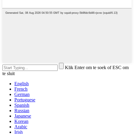
Klik Enter om te soek of ESC om
te sluit
English
French
German
Portuguese
Spanish
Russian
Japanese
Korean
Arabic
Irish