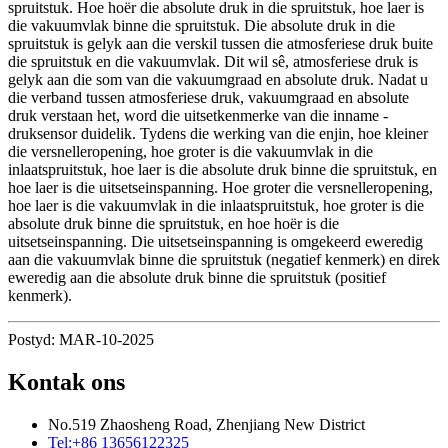
spruitstuk. Hoe hoër die absolute druk in die spruitstuk, hoe laer is
die vakuumvlak binne die spruitstuk. Die absolute druk in die
spruitstuk is gelyk aan die verskil tussen die atmosferiese druk buite
die spruitstuk en die vakuumvlak. Dit wil sê, atmosferiese druk is
gelyk aan die som van die vakuumgraad en absolute druk. Nadat u
die verband tussen atmosferiese druk, vakuumgraad en absolute
druk verstaan ​​het, word die uitsetkenmerke van die inname -
druksensor duidelik. Tydens die werking van die enjin, hoe kleiner
die versnelleropening, hoe groter is die vakuumvlak in die
inlaatspruitstuk, hoe laer is die absolute druk binne die spruitstuk, en
hoe laer is die uitsetseinspanning. Hoe groter die versnelleropening,
hoe laer is die vakuumvlak in die inlaatspruitstuk, hoe groter is die
absolute druk binne die spruitstuk, en hoe hoër is die
uitsetseinspanning. Die uitsetseinspanning is omgekeerd eweredig
aan die vakuumvlak binne die spruitstuk (negatief kenmerk) en direk
eweredig aan die absolute druk binne die spruitstuk (positief
kenmerk).
Postyd: MAR-10-2025
Kontak ons
No.519 Zhaosheng Road, Zhenjiang New District
Tel:
+86 13656122325